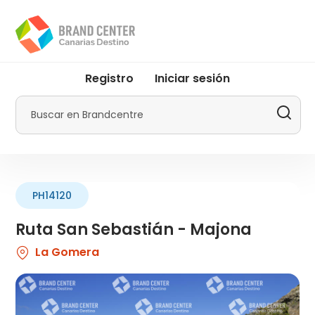
Pasar
al
contenido
principal
User
Registro
Iniciar sesión
account
menu
Buscar
by
Promotur
PH14120
Ruta San Sebastián - Majona
La Gomera