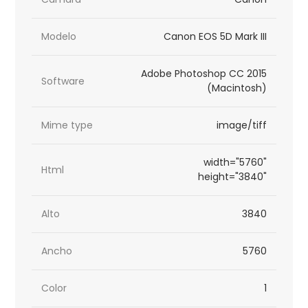
Modelo
Canon EOS 5D Mark III
Adobe Photoshop CC 2015
Software
(Macintosh)
Mime type
image/tiff
width="5760"
Html
height="3840"
Alto
3840
Ancho
5760
Color
1