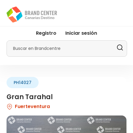
Pasar
al
contenido
principal
User
Registro
Iniciar sesión
account
menu
Buscar
by
Promotur
PH14027
Gran Tarahal
Fuerteventura