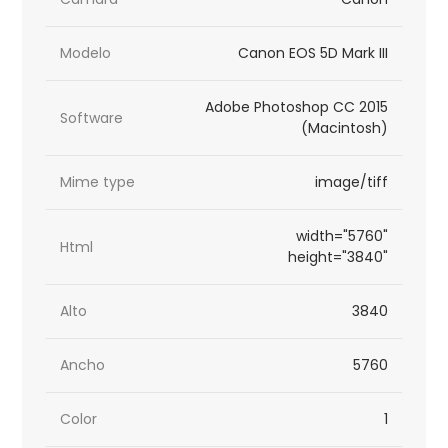
Modelo
Canon EOS 5D Mark III
Adobe Photoshop CC 2015
Software
(Macintosh)
Mime type
image/tiff
width="5760"
Html
height="3840"
Alto
3840
Ancho
5760
Color
1