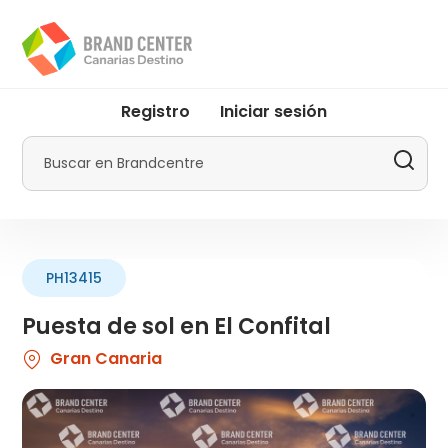
Pasar
al
contenido
principal
User
Registro
Iniciar sesión
account
menu
Buscar
by
Promotur
PH13415
Puesta de sol en El Confital
Gran Canaria