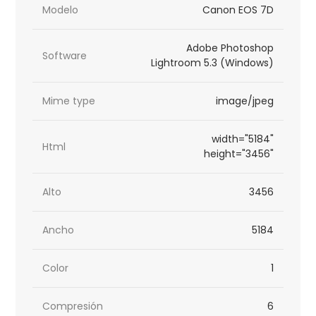
Modelo
Canon EOS 7D
Adobe Photoshop
Software
Lightroom 5.3 (Windows)
Mime type
image/jpeg
width="5184"
Html
height="3456"
Alto
3456
Ancho
5184
Color
1
Compresión
6