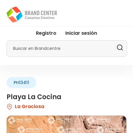
Pasar
al
contenido
principal
User
Registro
Iniciar sesión
account
menu
Buscar
by
Promotur
PH13411
Playa La Cocina
La Graciosa