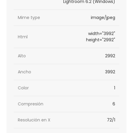
Lightroom 6.2 (Windows)
Mime type
image/jpeg
width="3992"
Html
height="2992"
Alto
2992
Ancho
3992
Color
1
Compresión
6
Resolución en X
72/1