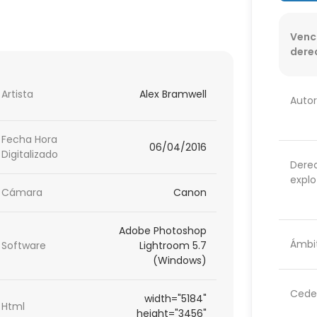
Venc
dere
Artista
Alex Bramwell
Autor
Fecha Hora
06/04/2016
Digitalizado
Dere
explo
Cámara
Canon
Adobe Photoshop
Ámbit
Software
Lightroom 5.7
(Windows)
Cede
width="5184"
Html
height="3456"