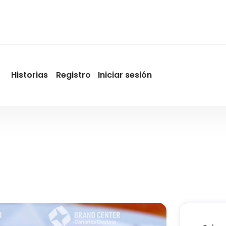
Historias
Registro
Iniciar sesión
User
account
menu
by
Promotur