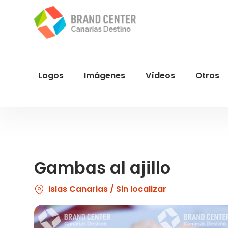
Pasar
al
contenido
principal
Logos
Imágenes
Vídeos
Otros
Menu
Navegacion
Gambas al ajillo
Islas Canarias / Sin localizar