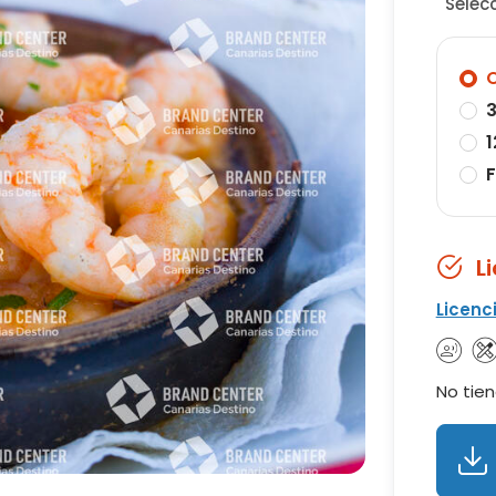
Selec
O
3
1
F
L
Licenc
No tien