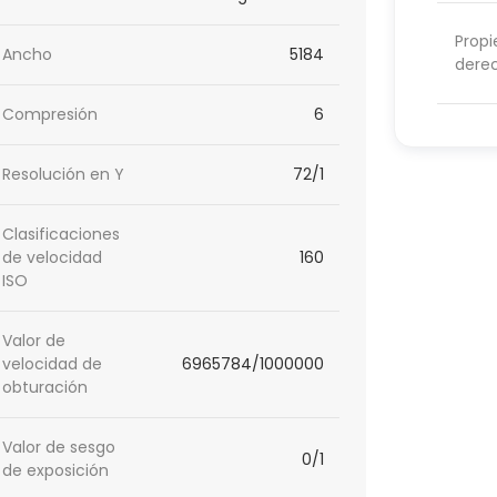
Propi
Ancho
5184
dere
Compresión
6
Resolución en Y
72/1
Clasificaciones
de velocidad
160
ISO
Valor de
velocidad de
6965784/1000000
obturación
Valor de sesgo
0/1
de exposición