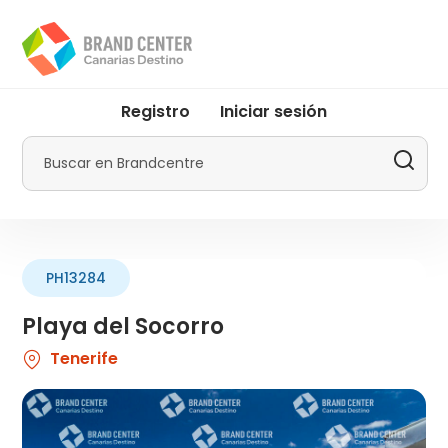
Pasar
al
contenido
principal
User
Registro
Iniciar sesión
account
menu
Buscar
by
Promotur
PH13284
Playa del Socorro
Tenerife