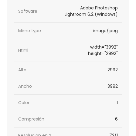
Adobe Photoshop
Software
Lightroom 6.2 (Windows)
Mime type
image/jpeg
width="3992"
Html
height="2992"
Alto
2992
Ancho
3992
Color
1
Compresión
6
Resolución en X
72/1