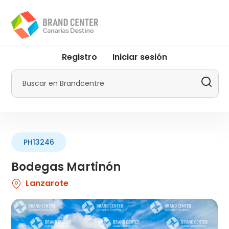
Pasar
al
contenido
principal
User
Registro
Iniciar sesión
account
menu
Buscar
by
Promotur
PH13246
Bodegas Martinón
Lanzarote