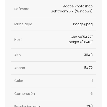
Adobe Photoshop
Software
Lightroom 5.7 (Windows)
Mime type
image/jpeg
width="5472"
Html
height="3648"
Alto
3648
Ancho
5472
Color
1
Compresión
6
Resolución en X
72/1