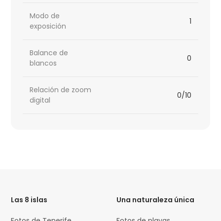
Modo de
1
exposición
Balance de
0
blancos
Relación de zoom
0/10
digital
HTML
Code
Las 8 islas
Una naturaleza única
Fotos de Tenerife
Fotos de playas