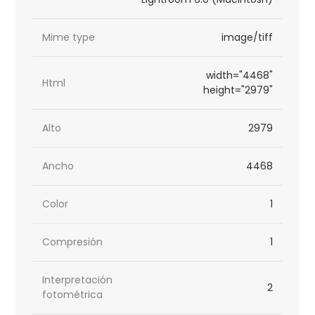
Mime type
image/tiff
width="4468"
Html
height="2979"
Alto
2979
Ancho
4468
Color
1
Compresión
1
Interpretación
2
fotométrica