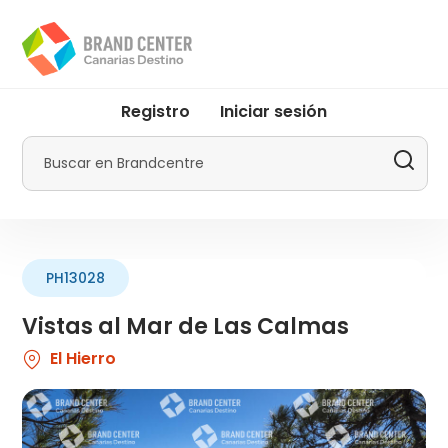
Pasar
al
contenido
principal
User
Registro
Iniciar sesión
account
menu
Buscar
by
Promotur
PH13028
Vistas al Mar de Las Calmas
El Hierro