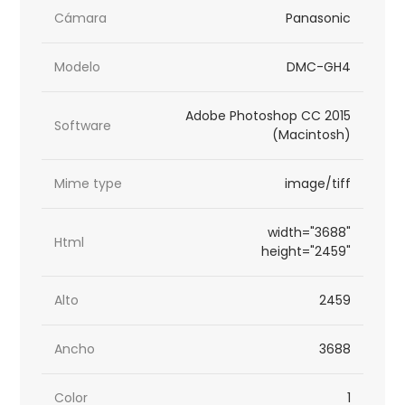
Cámara
Panasonic
Modelo
DMC-GH4
Adobe Photoshop CC 2015
Software
(Macintosh)
Mime type
image/tiff
width="3688"
Html
height="2459"
Alto
2459
Ancho
3688
Color
1