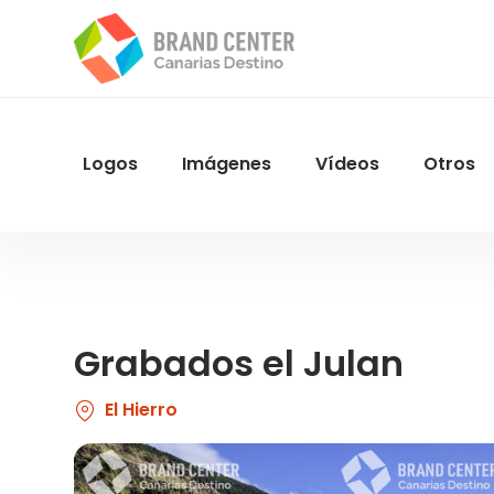
Pasar
al
contenido
principal
Logos
Imágenes
Vídeos
Otros
Menu
Navegacion
Grabados el Julan
El Hierro