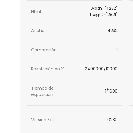
width="4232"
Html
height="2821"
Ancho
4232
Compresión
1
Resolución en X
2400000/10000
Tiempo de
1/1600
exposición
Versión Exif
0230