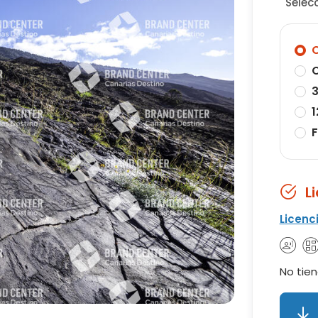
Selec
O
O
3
1
F
L
Licenc
No tien