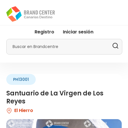
Pasar
al
contenido
principal
User
Registro
Iniciar sesión
account
menu
Buscar
by
Promotur
PH13001
Santuario de La Virgen de Los
Reyes
El Hierro