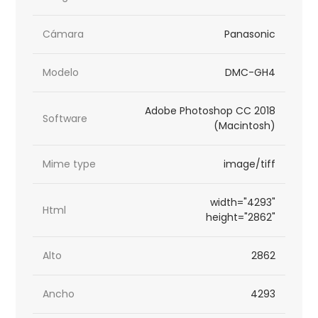
Cámara
Panasonic
Modelo
DMC-GH4
Adobe Photoshop CC 2018
Software
(Macintosh)
Mime type
image/tiff
width="4293"
Html
height="2862"
Alto
2862
Ancho
4293