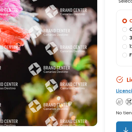
Selec
O
O
3
1
F
L
Licenc
No tien