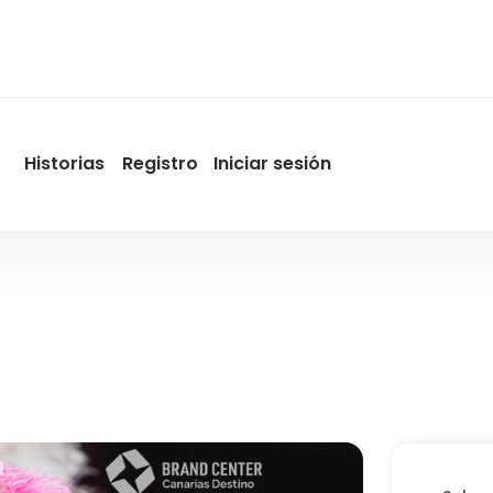
Historias
Registro
Iniciar sesión
User
account
menu
by
Promotur