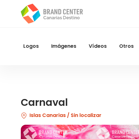
Pasar
al
contenido
principal
Logos
Imágenes
Vídeos
Otros
Menu
Navegacion
Carnaval
Islas Canarias / Sin localizar