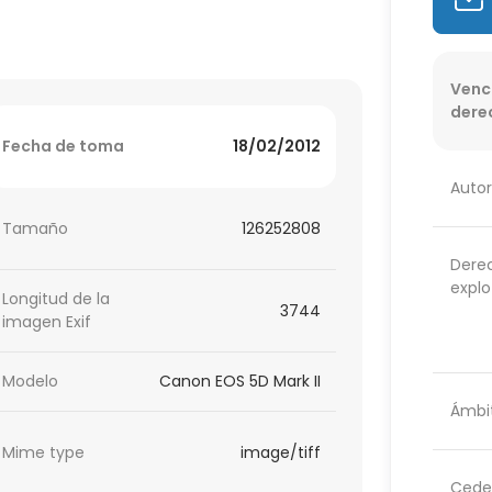
Venc
dere
Fecha de toma
18/02/2012
Autor
Tamaño
126252808
Dere
explo
Longitud de la
3744
imagen Exif
Modelo
Canon EOS 5D Mark II
Ámbit
Mime type
image/tiff
Cede