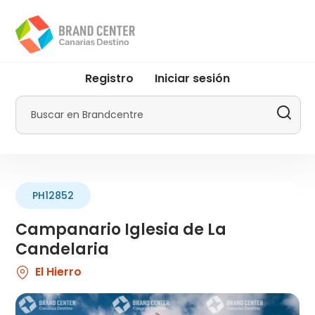
Pasar
al
contenido
principal
User
Registro
Iniciar sesión
account
menu
Buscar
by
Promotur
PH12852
Campanario Iglesia de La
Candelaria
El Hierro