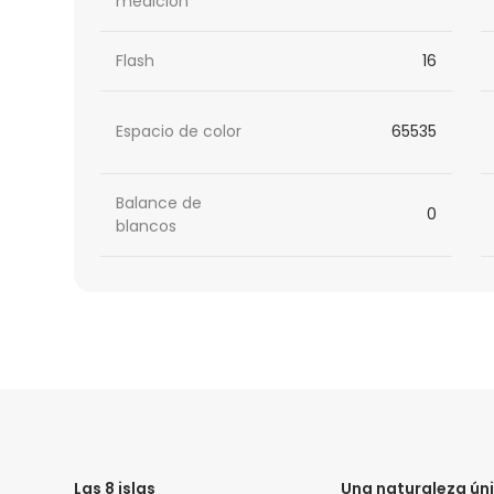
medición
Flash
16
Espacio de color
65535
Balance de
0
blancos
HTML
Code
Las 8 islas
Una naturaleza ún