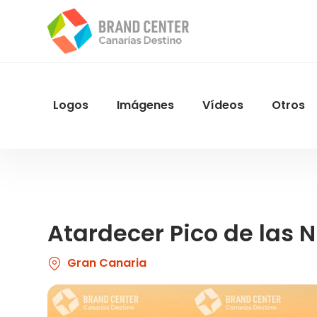
Pasar
al
contenido
principal
Logos
Imágenes
Vídeos
Otros
Menu
Navegacion
Atardecer Pico de las 
Gran Canaria