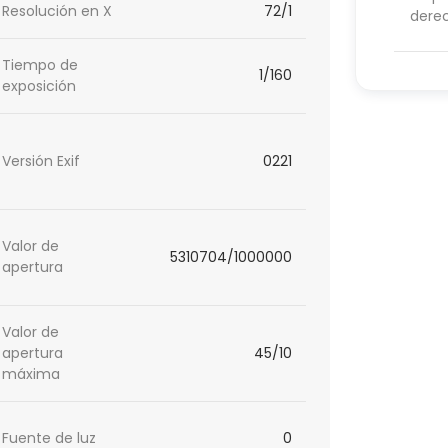
Resolución en X
72/1
dere
Tiempo de
1/160
exposición
Versión Exif
0221
Valor de
5310704/1000000
apertura
Valor de
apertura
45/10
máxima
Fuente de luz
0