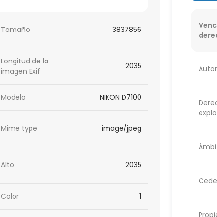
Venc
Tamaño
3837856
dere
Longitud de la
2035
Autor
imagen Exif
Modelo
NIKON D7100
Dere
explo
Mime type
image/jpeg
Ámbit
Alto
2035
Cede
Color
1
Propi