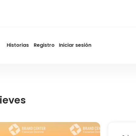
Historias
Registro
Iniciar sesión
User
account
menu
by
Promotur
Nieves