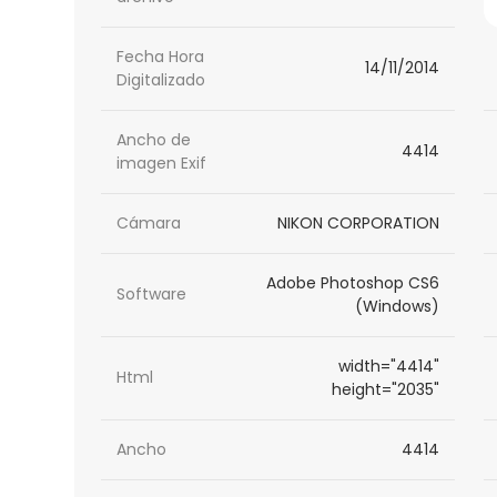
Fecha Hora
14/11/2014
Digitalizado
Ancho de
4414
imagen Exif
Cámara
NIKON CORPORATION
Adobe Photoshop CS6
Software
(Windows)
width="4414"
Html
height="2035"
Ancho
4414