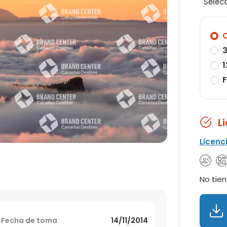
Selec
O
3
1
F
L
Licenc
No tien
Fecha de toma
14/11/2014