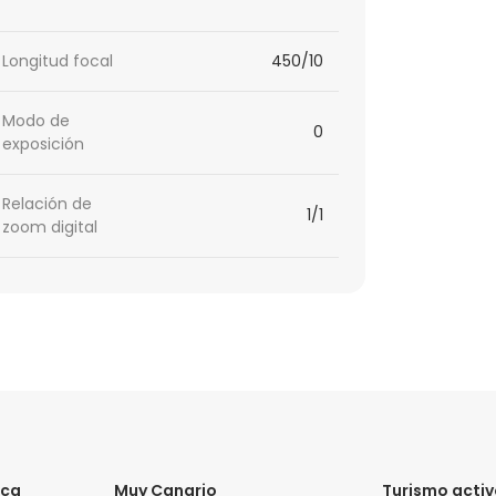
Longitud focal
450/10
Modo de
0
exposición
Relación de
1/1
zoom digital
ica
Muy Canario
Turismo acti