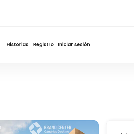
Historias
Registro
Iniciar sesión
User
account
menu
by
Promotur