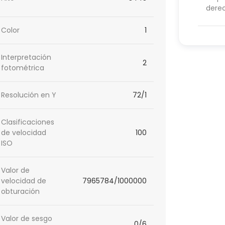
dere
Color
1
Interpretación
2
fotométrica
Resolución en Y
72/1
Clasificaciones
de velocidad
100
ISO
Valor de
velocidad de
7965784/1000000
obturación
Valor de sesgo
0/6