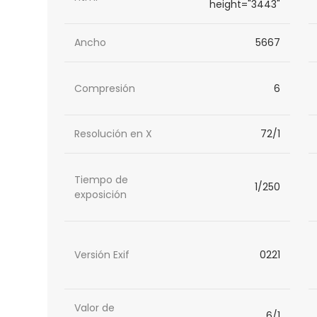
height="3443"
Ancho
5667
Compresión
6
Resolución en X
72/1
Tiempo de
1/250
exposición
Versión Exif
0221
Valor de
6/1