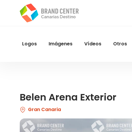
Pasar
al
contenido
principal
Logos
Imágenes
Vídeos
Otros
Menu
Navegacion
Belen Arena Exterior
Gran Canaria