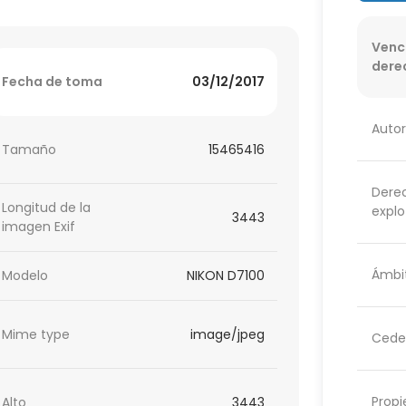
Venc
dere
Fecha de toma
03/12/2017
Autor
Tamaño
15465416
Dere
Longitud de la
explo
3443
imagen Exif
Ámbit
Modelo
NIKON D7100
Mime type
image/jpeg
Cede
Propi
Alto
3443