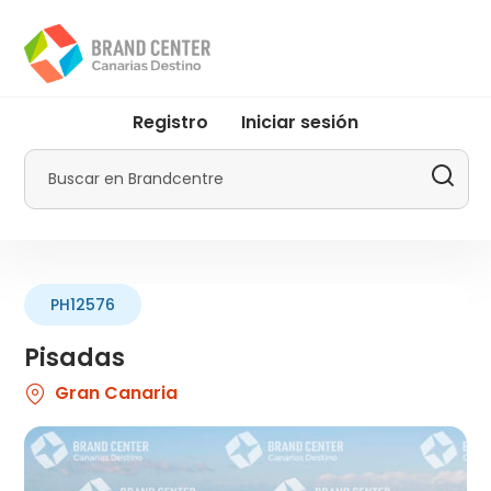
Pasar
al
contenido
principal
User
Registro
Iniciar sesión
account
menu
Buscar
by
Promotur
PH12576
Pisadas
Gran Canaria