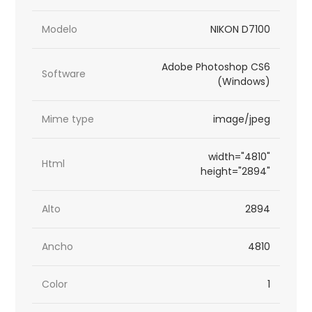
Modelo
NIKON D7100
Adobe Photoshop CS6
Software
(Windows)
Mime type
image/jpeg
width="4810"
Html
height="2894"
Alto
2894
Ancho
4810
Color
1