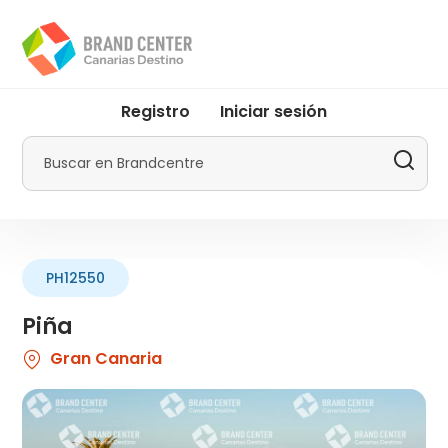
Pasar
al
contenido
principal
User
Registro
Iniciar sesión
account
menu
Buscar
by
Promotur
PH12550
Piña
Gran Canaria