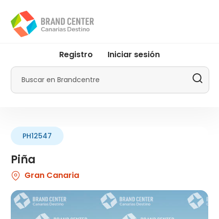
Pasar
al
contenido
principal
User
Registro
Iniciar sesión
account
menu
Buscar
by
Promotur
PH12547
Piña
Gran Canaria