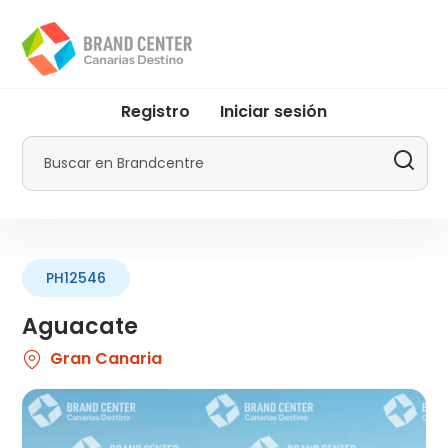
Pasar
al
contenido
principal
User
Registro
Iniciar sesión
account
menu
Buscar
by
Promotur
PH12546
Aguacate
Gran Canaria