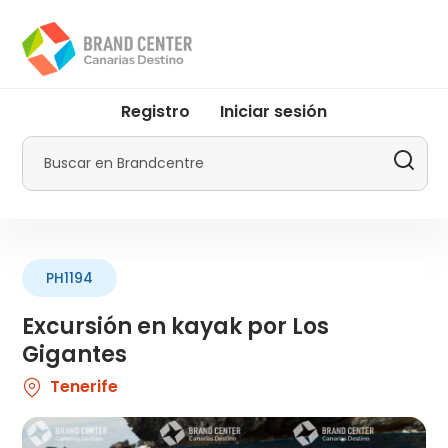
Pasar
al
contenido
principal
User
Registro
Iniciar sesión
account
menu
Buscar
by
Promotur
PH1194
Excursión en kayak por Los
Gigantes
Tenerife