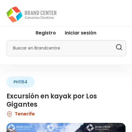
Pasar
al
contenido
principal
User
Registro
Iniciar sesión
account
menu
Buscar
by
Promotur
PH1164
Excursión en kayak por Los
Gigantes
Tenerife