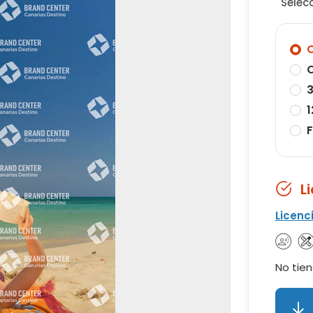
Selec
O
O
3
1
F
L
Licenc
No tien