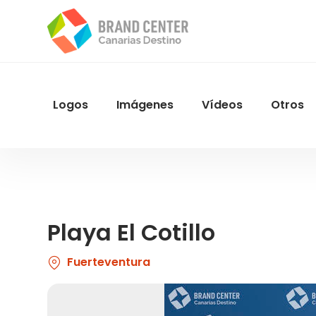
Pasar
al
contenido
principal
Logos
Imágenes
Vídeos
Otros
Menu
Navegacion
Playa El Cotillo
Fuerteventura