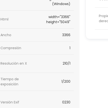
(Windows)
Propi
width="3366"
Html
dere
height="5049"
Ancho
3366
Compresión
1
Resolución en X
210/1
Tiempo de
1/200
exposición
Versión Exif
0230