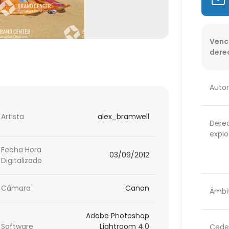
Venc
dere
Autor
Artista
alex_bramwell
Dere
explo
Fecha Hora
03/09/2012
Digitalizado
Cámara
Canon
Ámbit
Adobe Photoshop
Software
Lightroom 4.0
Cede