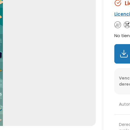
L
Licenc
No tien
Venc
dere
Autor
Dere