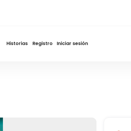
Historias
Registro
Iniciar sesión
User
account
menu
by
Promotur