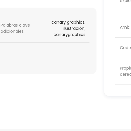
explo
canary graphics,
Palabras clave
Ámbit
ilustración,
adicionales
canarygraphics
Cede
Propi
dere