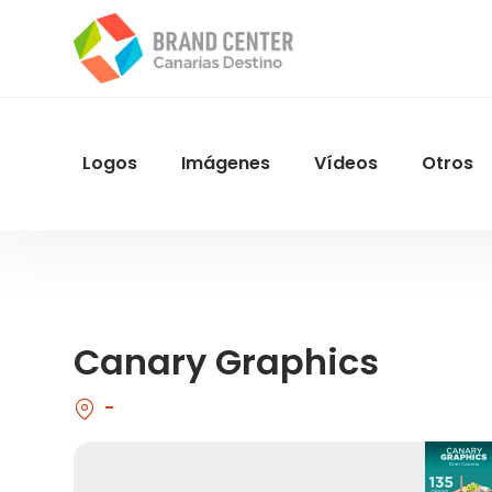
Pasar
al
contenido
principal
Logos
Imágenes
Vídeos
Otros
Menu
Navegacion
Canary Graphics
-