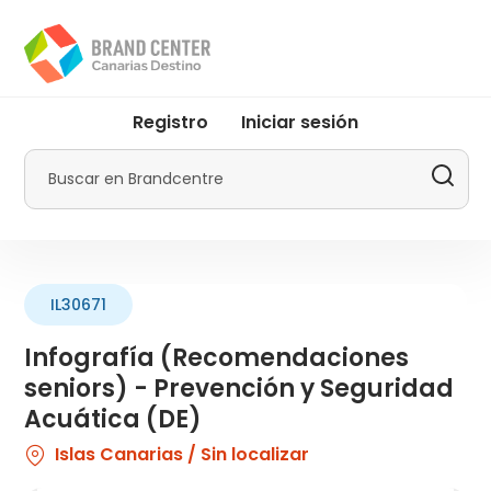
Pasar
al
contenido
principal
User
Registro
Iniciar sesión
account
menu
Buscar
by
Promotur
IL30671
Infografía (Recomendaciones
seniors) - Prevención y Seguridad
Acuática (DE)
Islas Canarias / Sin localizar