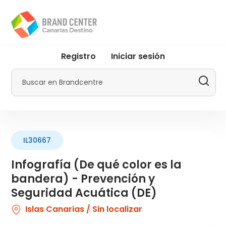
Pasar
al
contenido
principal
User
Registro
Iniciar sesión
account
menu
Buscar
by
Promotur
IL30667
Infografía (De qué color es la
bandera) - Prevención y
Seguridad Acuática (DE)
Islas Canarias / Sin localizar