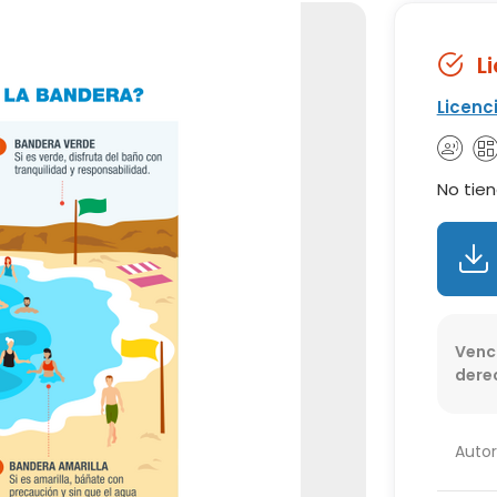
L
Licenc
No tien
Venc
dere
Autor