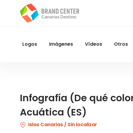
Pasar
al
contenido
principal
Logos
Imágenes
Vídeos
Otros
Menu
Navegacion
Infografía (De qué col
Acuática (ES)
Islas Canarias / Sin localizar