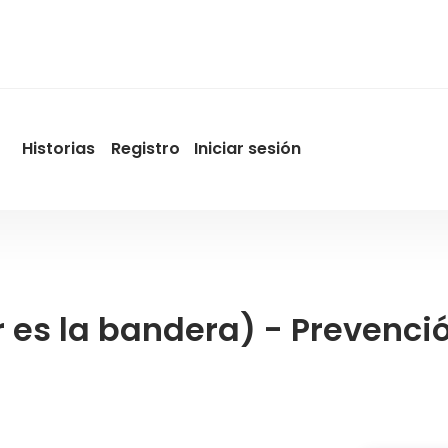
Historias
Registro
Iniciar sesión
User
account
menu
by
Promotur
or es la bandera) - Prevenc