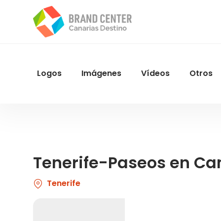
Pasar
al
contenido
principal
Logos
Imágenes
Vídeos
Otros
Menu
Navegacion
Tenerife-Paseos en Ca
Tenerife