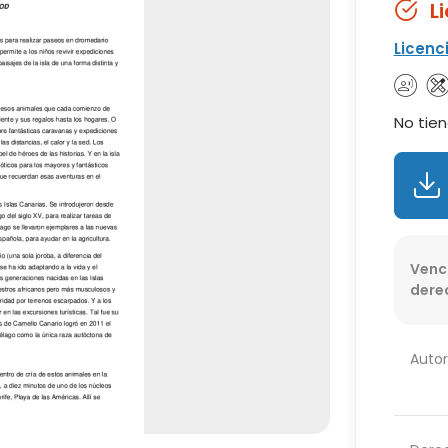
L
Licenc
No tien
Venc
dere
Autor