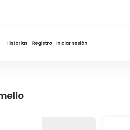
Historias
Registro
Iniciar sesión
User
account
menu
by
Promotur
mello