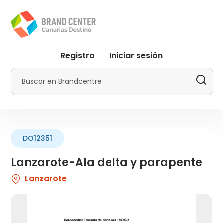
Pasar
al
contenido
principal
User
Registro
Iniciar sesión
account
menu
Buscar
by
Promotur
DO12351
Lanzarote-Ala delta y parapente
Lanzarote