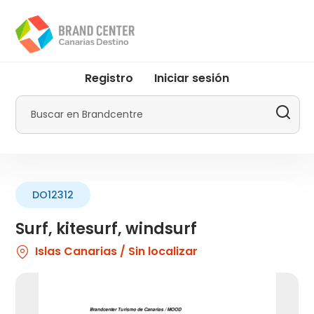
Pasar
al
contenido
principal
User
Registro
Iniciar sesión
account
menu
Buscar
by
Promotur
DO12312
Surf, kitesurf, windsurf
Islas Canarias / Sin localizar