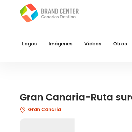
Pasar
al
contenido
principal
Logos
Imágenes
Vídeos
Otros
Menu
Navegacion
Gran Canaria-Ruta sur
Gran Canaria