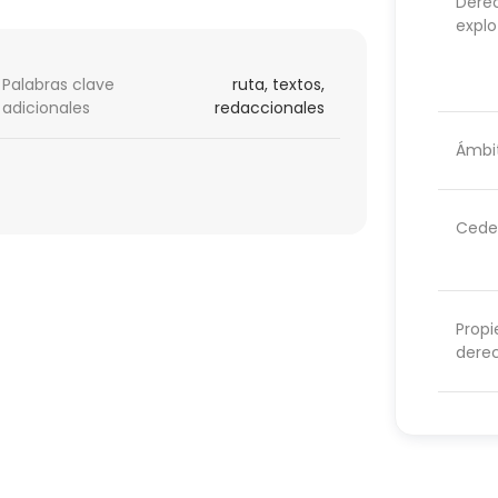
Dere
explo
Palabras clave
ruta, textos,
adicionales
redaccionales
Ámbit
Cede
Propi
dere