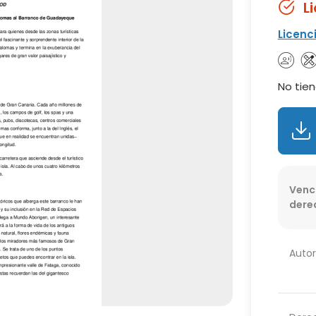
L
Licenc
No tien
Venc
dere
Autor