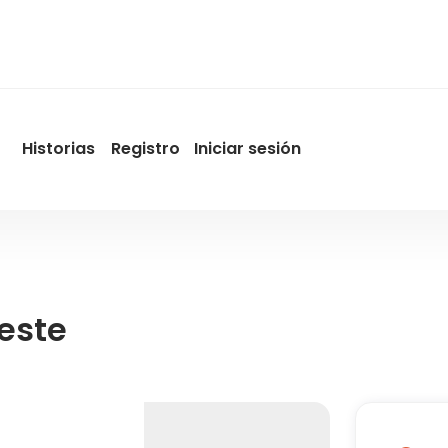
Historias
Registro
Iniciar sesión
User
account
menu
by
Promotur
este