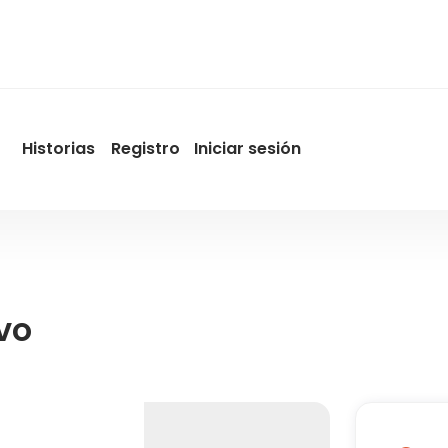
Historias
Registro
Iniciar sesión
User
account
menu
by
Promotur
vo