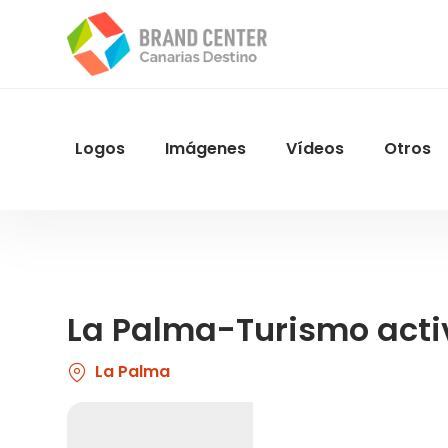
Pasar
al
contenido
principal
Logos
Imágenes
Vídeos
Otros
Menu
Navegacion
La Palma-Turismo acti
La Palma