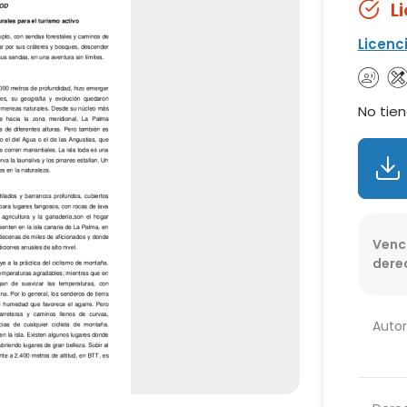
L
Licenc
No tien
Venc
dere
Autor