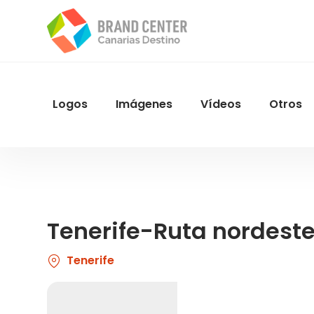
Pasar
al
contenido
principal
Logos
Imágenes
Vídeos
Otros
Menu
Navegacion
Tenerife-Ruta nordest
Tenerife