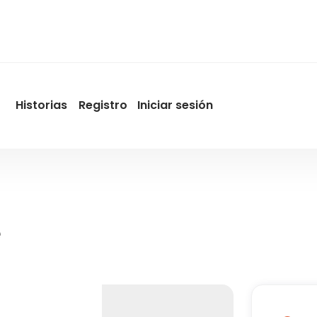
Historias
Registro
Iniciar sesión
User
account
menu
by
Promotur
e