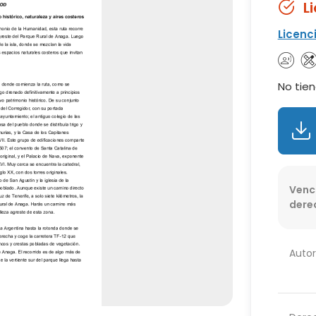
L
Licenc
No tien
Venc
dere
Autor