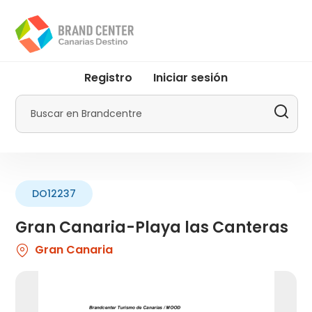
Pasar
al
contenido
principal
User
Registro
Iniciar sesión
account
menu
Buscar
by
Promotur
DO12237
Gran Canaria-Playa las Canteras
Gran Canaria