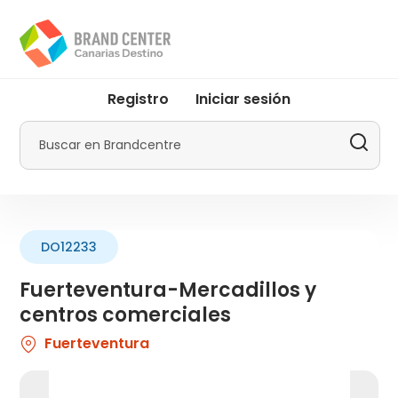
Pasar
al
contenido
principal
User
Registro
Iniciar sesión
account
menu
Buscar
by
Promotur
DO12233
Fuerteventura-Mercadillos y
centros comerciales
Fuerteventura