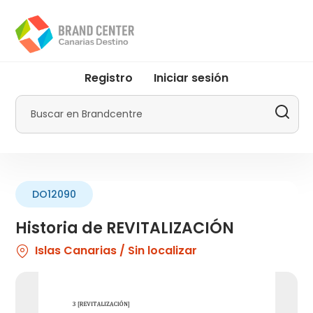
Pasar
al
contenido
principal
User
Registro
Iniciar sesión
account
menu
Buscar
by
Promotur
DO12090
Historia de REVITALIZACIÓN
Islas Canarias / Sin localizar