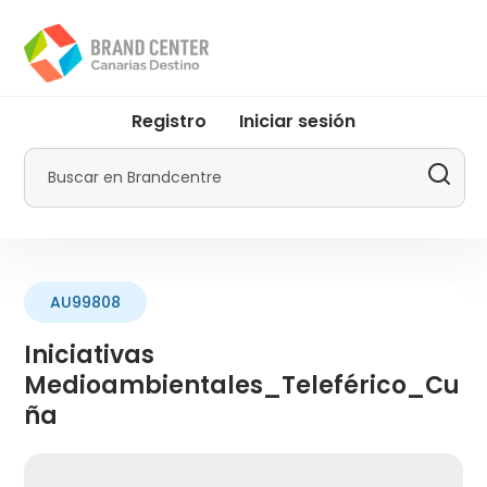
Pasar
al
contenido
principal
User
Registro
Iniciar sesión
account
menu
Buscar
by
Promotur
AU99808
Iniciativas
Medioambientales_Teleférico_Cu
ña