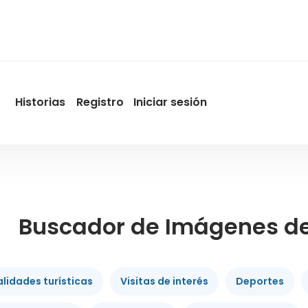
Historias
Registro
Iniciar sesión
User
account
menu
by
Promotur
Buscador de Imágenes de 
lidades turísticas
Visitas de interés
Deportes