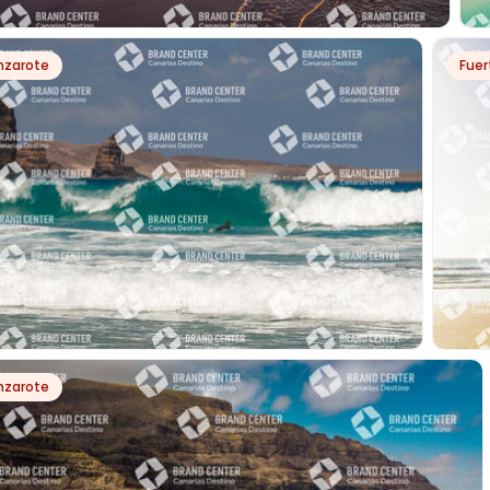
PH64810
nzarote
Fuer
AYA DE FAMARA
S
PH22272
nzarote
YA DE LA CANTERÍA
WIND
JAND