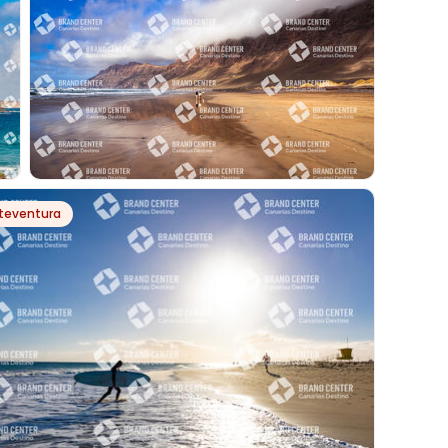
NATURAL DE JANDÍA
PH64711
teventura
PLAYA DE FAMARA