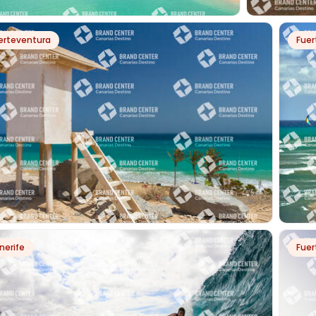
PH50104
erteventura
Fuer
TAVENTO
SURFING EN
PH7161
nerife
Fuer
DSURF EN PLAYA LA BARCA, PARQUE NATURAL DE
PLAY
NDÍA