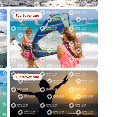
PH32035
Fuerteventura
 DE MORRO JABLE
PH7155
Fuerteventura
WINDSURF EN PLAYA LA BARCA, PARQUE
NATURAL DE JANDÍA