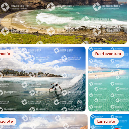
PH22274
nerife
Fuerteventura
YA DE LA CANTERÍA
PH7434
PH50074
nzarote
Lanzarote
F EN IZQUIERDA DE LAS PALMERAS
SOTAVENTO