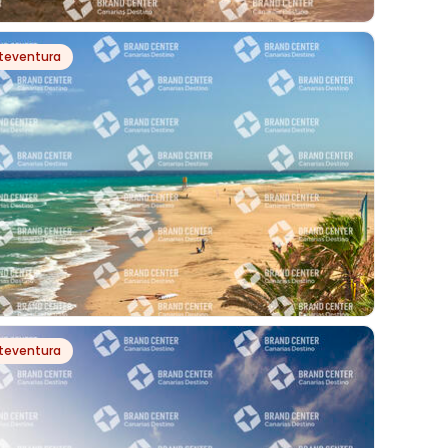
PH7945
teventura
 PLAYA DE LAS CANTERAS
PH21715
teventura
A DE LA BARCA, EN JANDÍA