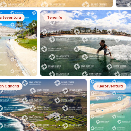
PH35623
erteventura
Tenerife
TAVENTO
FARO
PH67090
PH7436
an Canaria
Fuerteventura
GUNA DE
SURF EN IZQUIERDA DE LAS PALMERAS
TAVENTO