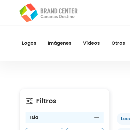
Pasar
al
contenido
principal
Logos
Imágenes
Vídeos
Otros
Menu
Navegacion
Filtros
Isla
Loca