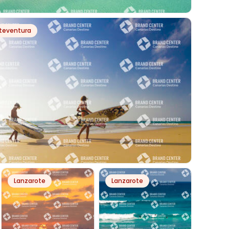
PH50083
teventura
OTAVENTO
PH7300
Lanzarote
Lanzarote
SURF EN PLAYA LA BARCA, PARQUE NATURAL DE
ÍA