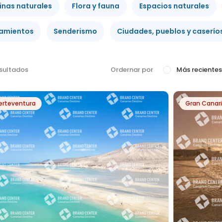
inas naturales
Flora y fauna
Espacios naturales
jamientos
Senderismo
Ciudades, pueblos y caserío
sultados
Ordernar por
Más recientes
erteventura
Gran Canar