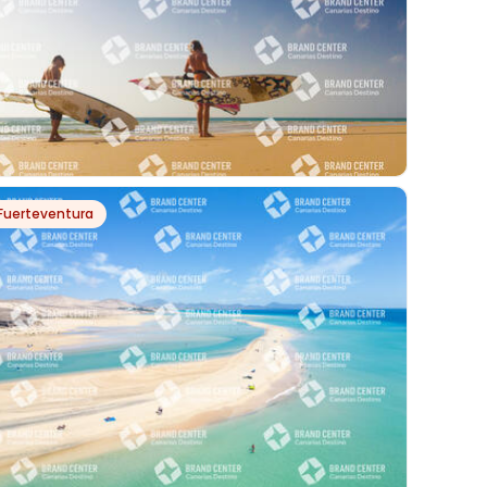
PH7301
Fuerteventura
SURF EN PLAYA LA BARCA, PARQUE NATURAL DE
ÍA