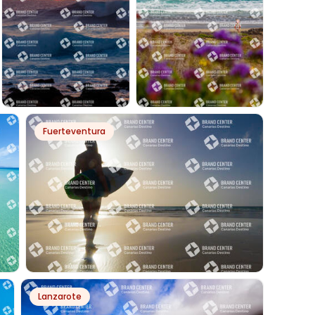
PH22284
PH28202
Fuerteventura
LA SANTA
PLAYA DE LA
ATARDECER
CANTERÍA - ÓRZOLA
PH7290
Lanzarote
WINDSURF EN PLAYA LA BARCA, PARQUE