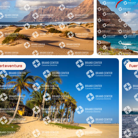
PH64747
PH22273
erteventura
Fuer
AYA DE FAMARA
PLAYA DE LA
CANTERÍA