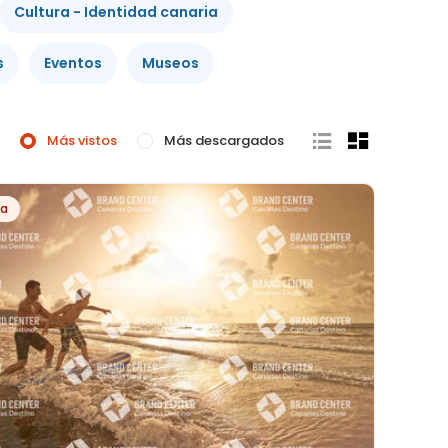
Cultura - Identidad canaria
s
Eventos
Museos
Más vistos
Más descargados
ia