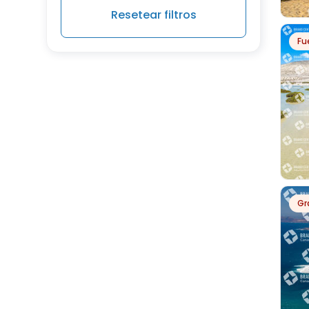
Resetear filtros
Fu
SO
Gr
LA
SO